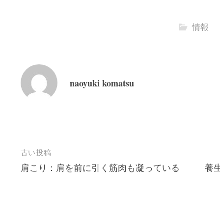
情報
naoyuki komatsu
投
古い投稿
肩こり：肩を前に引く筋肉も凝っている
養
稿
ナ
ビ
ゲ