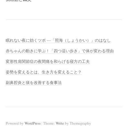
ゲ
ー
シ
ョ
ン
眠れない夜に効くツボ ―「照海（しょうかい）」のはなし
赤ちゃんの動きに学ぶ！「四つ這い歩き」で体が変わる理由
変形性肩関節症の夜間痛を和らげる寝方の工夫
姿勢を変えるとは、生き方を変えること？
副鼻腔炎と痰を改善する食事法
|
Powered by
WordPress
Theme:
Write
by Themegraphy