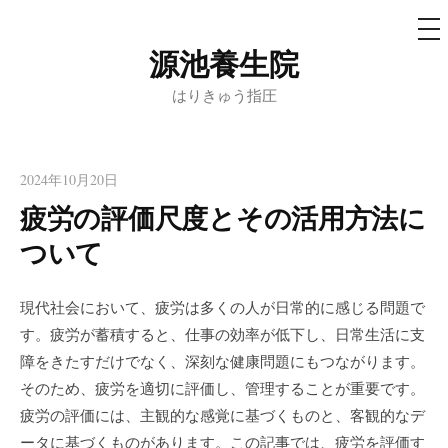
メ
ニ
ュ
源池養生院
コ
ー
ン
はりきゅう指圧
テ
ン
ツ
2024年10月20日
へ
疲労の評価尺度とその活用方法に
ス
ついて
キ
ッ
プ
現代社会において、疲労は多くの人が日常的に感じる問題で
す。疲労が蓄積すると、仕事の効率が低下し、日常生活に支
障をきたすだけでなく、深刻な健康問題にもつながります。
そのため、疲労を適切に評価し、管理することが重要です。
疲労の評価には、主観的な感覚に基づくものと、客観的なデ
ータに基づくものがあります。この記事では、疲労を評価す