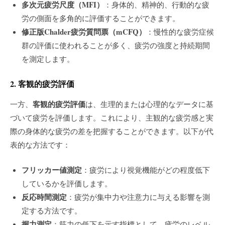
多次元疲労尺度（MFI）
：身体的、精神的、行動的な疲
労の側面を多角的に評価することができます。
修正版Chalder疲労質問票（mCFQ）
：慢性的な疲労症候
群の評価に使われることが多く、疲労の強度と持続期間
を測定します。
2. 客観的疲労評価
客観的疲労評価
一方、
は、生理的または心理的なデータに基
づいて疲労を評価します。これにより、主観的な疲労感と実
際の身体的な疲労の差を把握することができます。以下が代
表的な方法です：
フリッカー値測定
：疲労により視覚機能がどの程度低下
しているかを評価します。
反応時間測定
：疲労が集中力や注意力に与える影響を測
定する方法です。
握力測定
：筋力の低下を示す指標として、疲労のレベル