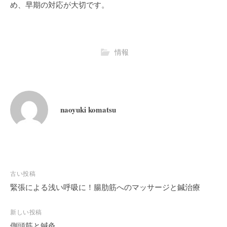
め、早期の対応が大切です。
情報
naoyuki komatsu
投
古い投稿
稿
緊張による浅い呼吸に！腸肋筋へのマッサージと鍼治療
ナ
ビ
新しい投稿
側頭筋と鍼灸